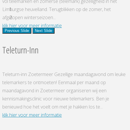
vol telemarken en zomerse (telemark) gezelligheid in het
Limburgse heuvelland. Terugblikken op de zomer, het
afgelopen winterseizoen...
"Telemark
klik hier voor meer informatie
Previous Slide
Next Slide
Summerfest"
Teleturn-Inn
Teleturn-inn Zoetermeer Gezellige maandagavond om leuke
telemarkers te ontmoeten! Eenmaal per maand op
maandagavond in Zoetermeer organiseren wij een
kennismakingsclinic voor nieuwe telemarkers. Ben je
benieuwd hoe het voelt om met je hakken los te...
"Teleturn-
klik hier voor meer informatie
Inn"