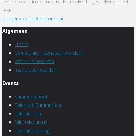
een tof event in de sneeuw! Een lekker lang weekend in het
teken...
"Dutch
klik hier voor meer informatie
Telemark
Algemeen
Event
2027"
Home
Community – donateur worden?
Wat is Telemarken
Instructeur worden?
Events
Summerschool
Telemark Summerfest
Teleturn-Inn
Mini telecursus
Techniektraining