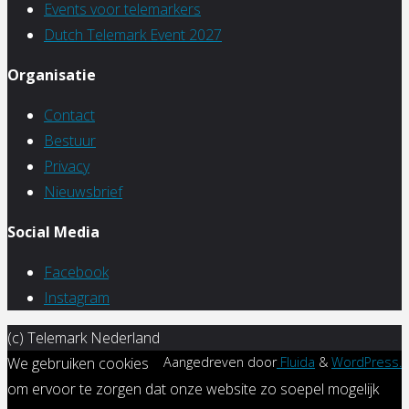
Events voor telemarkers
Dutch Telemark Event 2027
Organisatie
Contact
Bestuur
Privacy
Nieuwsbrief
Social Media
Facebook
Instagram
Terug
(c) Telemark Nederland
naar
We gebruiken cookies
Aangedreven door
Fluida
&
WordPress.
boven
om ervoor te zorgen dat onze website zo soepel mogelijk